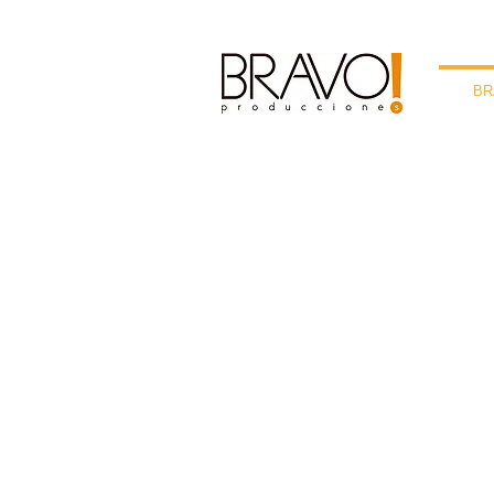
BR
IF YOU CA
DREAM IT
WE CA
FILM IT